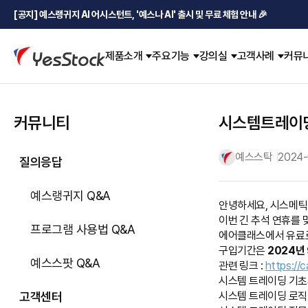
[공지] 예스랭귀지 AI 어시스턴트, '예스나 AI' 출시 및 무료 체험 안내 🎉
제품소개
주요기능
강의실
고객사례
커뮤
커뮤니티
시스템트레이딩
예스스탁
2024-
질의응답
예스랭귀지 Q&A
안녕하세요, 시스메틱
이번 긴 추석 연휴를
프로그램 사용법 Q&A
에어클래스에서 유료
구입기간은
2024년
예스스팟 Q&A
관련 링크 :
https://
시스템 트레이딩 기초과
고객센터
시스템 트레이딩 로직 