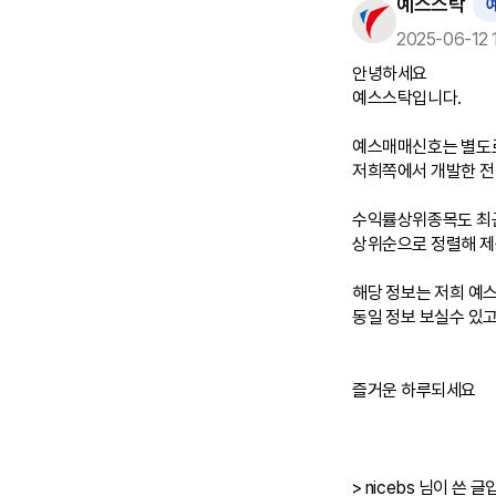
예스스탁
2025-06-12 1
안녕하세요

예스스탁입니다.

예스매매신호는 별도로
저희쪽에서 개발한 전
수익률상위종목도 최근
상위순으로 정렬해 제
해당 정보는 저희 예
동일 정보 보실수 있고
즐거운 하루되세요

> nicebs 님이 쓴 글