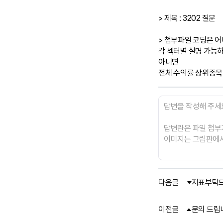
> 제목 : 3202 질문

> 첨부파일 코딩은 어
각 섹터별 설명 가능하
아니면

전체 수익률 상위종목
다음글
지표부탁드
이전글
문의 드립