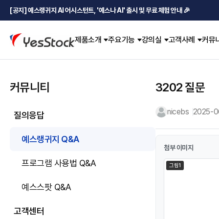
[공지] 예스랭귀지 AI 어시스턴트, '예스나 AI' 출시 및 무료 체험 안내 🎉
제품소개
주요기능
강의실
고객사례
커뮤
커뮤니티
3202 질문
nicebs
2025-06
질의응답
예스랭귀지 Q&A
첨부 이미지
프로그램 사용법 Q&A
그림1
예스스팟 Q&A
고객센터