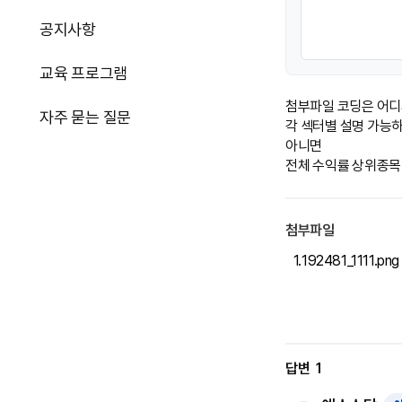
공지사항
교육 프로그램
첨부파일 코딩은 어디
자주 묻는 질문
각 섹터별 설명 가능하
아니면

전체 수익률 상위종목
첨부파일
1.
192481_1111.png
답변
1