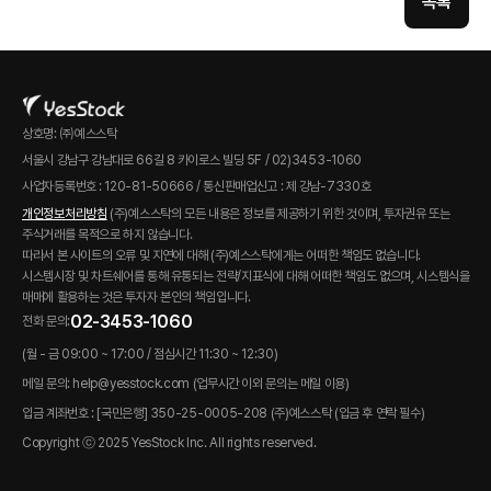
목록
상호명: ㈜예스스탁
서울시 강남구 강남대로 66길 8 카이로스 빌딩 5F / 02)3453-1060
사업자등록번호 : 120-81-50666 / 통신판매업신고 : 제 강남-7330호
개인정보처리방침
(주)예스스탁의 모든 내용은 정보를 제공하기 위한 것이며, 투자권유 또는
주식거래를 목적으로 하지 않습니다.
따라서 본 사이트의 오류 및 지연에 대해 (주)예스스탁에게는 어떠한 책임도 없습니다.
시스템시장 및 차트쉐어를 통해 유통되는 전략/지표식에 대해 어떠한 책임도 없으며, 시스템식을
매매에 활용하는 것은 투자자 본인의 책임입니다.
02-3453-1060
전화 문의:
(월 - 금 09:00 ~ 17:00 / 점심시간 11:30 ~ 12:30)
메일 문의: help@yesstock.com (업무시간 이외 문의는 메일 이용)
입금 계좌번호 : [국민은행] 350-25-0005-208 (주)예스스탁 (입금 후 연락 필수)
Copyright ⓒ 2025 YesStock Inc. All rights reserved.