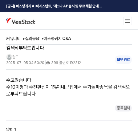
[공지] 예스랭귀지 AI 어시스턴트, '예스나 AI' 출시 및 무료 체험 안내 ...
커뮤니티
질의응답
예스랭귀지 Q&A
검색식부탁드립니다
달오
답변완료
2025-07-05 04:50:20
396
글번호 192312
수고많습니다

주10이평과 주전환선이 1%이내근접에서 주가돌파종목을 검색식으
로부탁드립니다
종목검색
답변
1