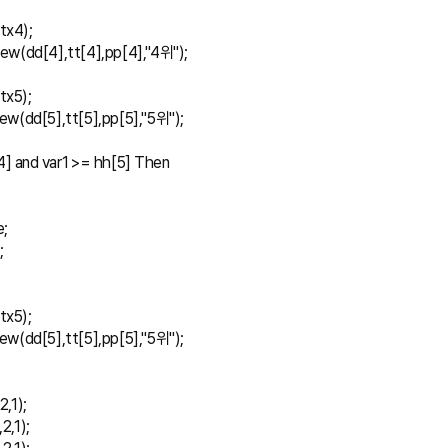
(tx4);
xt_New(dd[4],tt[4],pp[4],"4위");
(tx5);
t_New(dd[5],tt[5],pp[5],"5위");
hh[4] and var1 >= hh[5] Then
e;
;
(tx5);
t_New(dd[5],tt[5],pp[5],"5위");
,1);
2,1);