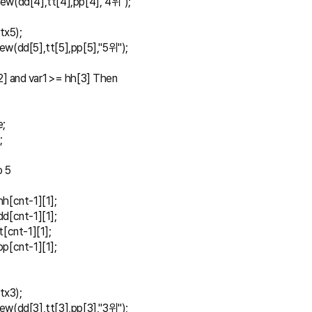
xt_New(dd[4],tt[4],pp[4],"4위");
(tx5);
t_New(dd[5],tt[5],pp[5],"5위");
hh[2] and var1 >= hh[3] Then
e;
;
to 5
 = hh[cnt-1][1];
 = dd[cnt-1][1];
= tt[cnt-1][1];
 = pp[cnt-1][1];
(tx3);
t_New(dd[3],tt[3],pp[3],"3위");