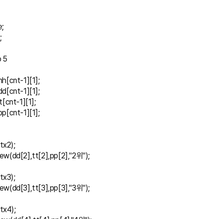
e;
;
o 5
 = hh[cnt-1][1];
 = dd[cnt-1][1];
= tt[cnt-1][1];
 = pp[cnt-1][1];
(tx2);
t_New(dd[2],tt[2],pp[2],"2위");
(tx3);
t_New(dd[3],tt[3],pp[3],"3위");
(tx4);