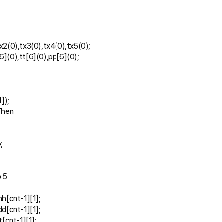
tx2(0),tx3(0),tx4(0),tx5(0);
[6](0),tt[6](0),pp[6](0);
1]);
 Then
e;
;
o 5
 = hh[cnt-1][1];
 = dd[cnt-1][1];
= tt[cnt-1][1];