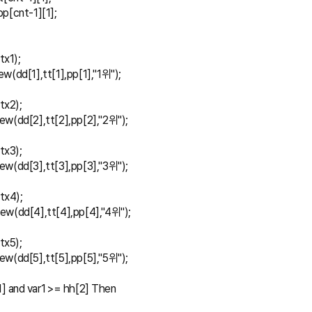
 = pp[cnt-1][1];
(tx1);
t_New(dd[1],tt[1],pp[1],"1위");
(tx2);
t_New(dd[2],tt[2],pp[2],"2위");
(tx3);
t_New(dd[3],tt[3],pp[3],"3위");
(tx4);
xt_New(dd[4],tt[4],pp[4],"4위");
(tx5);
t_New(dd[5],tt[5],pp[5],"5위");
hh[1] and var1 >= hh[2] Then