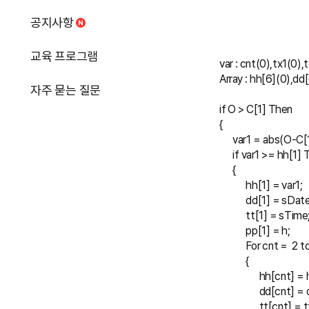
공지사항
교육 프로그램
var : cnt(0),tx1(0),
Array : hh[6](0),dd
자주 묻는 질문
if O > C[1] Then
{
      var1 = abs(O-C[
      if var1 >= hh[1]
      {
            hh[1] = var1;
            dd[1] = sDat
            tt[1] = sTime
            pp[1] = h;
            For cnt =  2 t
            {
                  hh[cnt]
                  dd[cnt]
                  tt[cnt] 