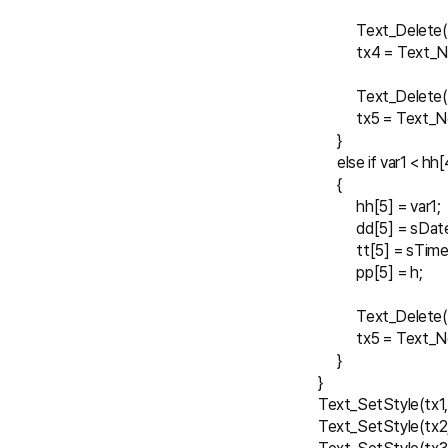
            Text_Delete
            tx4 = Te
            Text_Delete
            tx5 = Tex
      }
      else if var1 < 
      {
            hh[5] = var1;
            dd[5] = sDat
            tt[5] = sTime
            pp[5] = h;
            Text_Delete
            tx5 = Tex
      }
}
Text_SetStyle(tx1,2
Text_SetStyle(tx2,