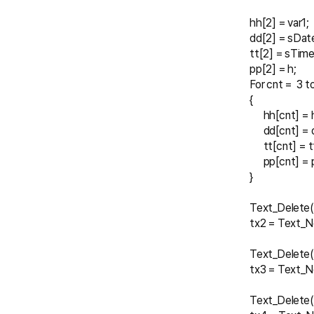
            hh[2] = var1;
            dd[2] = sDat
            tt[2] = sTime
            pp[2] = h;
            For cnt =  3 t
            {
                  hh[cnt]
                  dd[cnt]
                  tt[cnt] 
                  pp[cnt]
            }
            Text_Delete
            tx2 = Tex
            Text_Delete
            tx3 = Tex
            Text_Delete