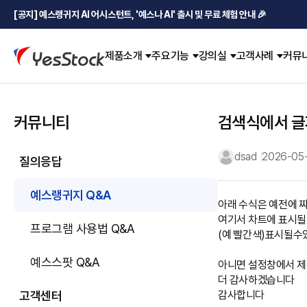
[공지] 예스랭귀지 AI 어시스턴트, '예스나 AI' 출시 및 무료 체험 안내 🎉
제품소개
주요기능
강의실
고객사례
커뮤
커뮤니티
검색식에서 글
dsad
2026-05-
질의응답
예스랭귀지 Q&A
아래 수식은 예전에 
여기서 차트에 표시될
프로그램 사용법 Q&A
(예 빨간색)표시될
예스스팟 Q&A
아니면 설정창에서 제
더 감사하겠습니다
고객센터
감사합니다  