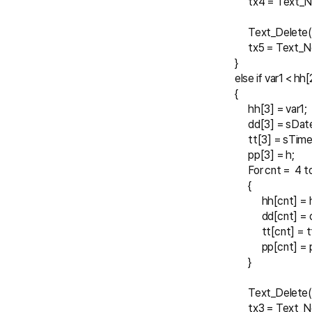
            tx4 = Te
            Text_Delete
            tx5 = Tex
      }
      else if var1 < 
      {
            hh[3] = var1;
            dd[3] = sDat
            tt[3] = sTime
            pp[3] = h;
            For cnt =  4 
            {
                  hh[cnt]
                  dd[cnt]
                  tt[cnt] 
                  pp[cnt]
            }
            Text_Delete
            tx3 = Tex