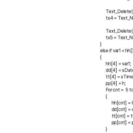
            Text_Delete
            tx4 = Te
            Text_Delete
            tx5 = Tex
      }
      else if var1 < 
      {
            hh[4] = var1;
            dd[4] = sDat
            tt[4] = sTime
            pp[4] = h;
            For cnt =  5 t
            {
                  hh[cnt]
                  dd[cnt]
                  tt[cnt] 
                  pp[cnt]
            }