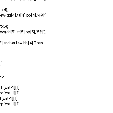
(tx4);
xt_New(dd[4],tt[4],pp[4],"4위");
(tx5);
t_New(dd[5],tt[5],pp[5],"5위");
hh[3] and var1 >= hh[4] Then
e;
;
o 5
 = hh[cnt-1][1];
 = dd[cnt-1][1];
= tt[cnt-1][1];
 = pp[cnt-1][1];