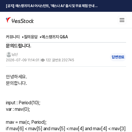
[공지] 예스랭귀지 AI 어시스턴트, '예스나 AI' 출시 및 무료 체험 안내 ...
커뮤니티
질의응답
예스랭귀지 Q&A
문의드립니다.
남산
답변완료
2026-07-09 11:14:01
122
글번호 232745
안녕하세요.
문의합니다.
input : Period(10);
var : mav(0);
mav = ma(c, Period);
if mav[6] < mav[5] and mav[5] < mav[4] and mav[4] < mav[3] 