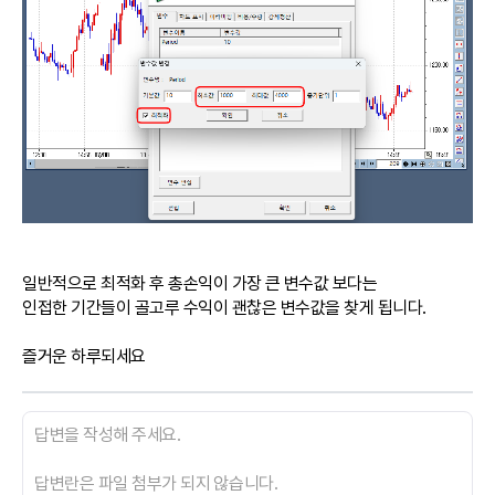
일반적으로 최적화 후 총손익이 가장 큰 변수값 보다는

인접한 기간들이 골고루 수익이 괜찮은 변수값을 찾게 됩니다.

즐거운 하루되세요