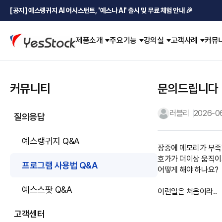
[공지] 예스랭귀지 AI 어시스턴트, '예스나 AI' 출시 및 무료 체험 안내 🎉
제품소개
주요기능
강의실
고객사례
커뮤
커뮤니티
문의드립니다
러블리
2026-06
질의응답
예스랭귀지 Q&A
장중에 메모리가 부족합
호가가 더이상 움직이
프로그램 사용법 Q&A
어떻게 해야 하나요?
예스스팟 Q&A
이런일은 처음이라..
고객센터