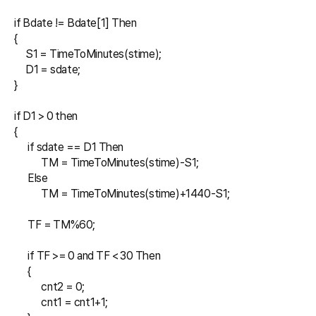
if Bdate != Bdate[1] Then

{

     S1 = TimeToMinutes(stime);

     D1 = sdate;

}

if D1 > 0 then

{

      if sdate == D1 Then

            TM = TimeToMinutes(stime)-S1;

      Else

            TM = TimeToMinutes(stime)+1440-S1;

      TF = TM%60;

      if TF >= 0 and TF < 30 Then 

      {

            cnt2 = 0;

            cnt1 = cnt1+1;
