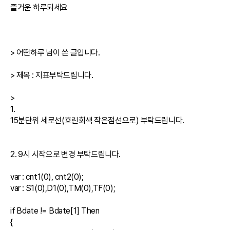
즐거운 하루되세요

> 어떤하루 님이 쓴 글입니다.

> 제목 : 지표부탁드립니다.

> 

1.

15분단위 세로선(흐린회색 작은점선으로) 부탁드립니다.

2. 9시 시작으로 변경 부탁드립니다.

var : cnt1(0), cnt2(0);

var : S1(0),D1(0),TM(0),TF(0);

if Bdate != Bdate[1] Then

{
