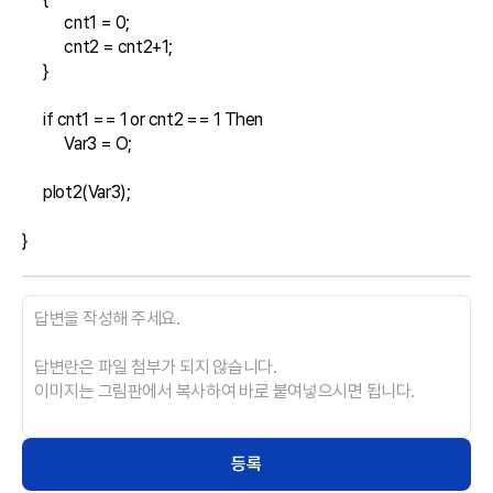
            cnt1 = 0;

            cnt2 = cnt2+1;

      }

      if cnt1 == 1 or cnt2 == 1 Then 

            Var3 = O;

      plot2(Var3);

}
등록