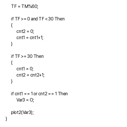
      TF = TM%60;

      if TF >= 0 and TF < 30 Then 

      {

            cnt2 = 0;

            cnt1 = cnt1+1;

      }

      if TF >= 30 Then 

      {

            cnt1 = 0;

            cnt2 = cnt2+1;

      }

      if cnt1 == 1 or cnt2 == 1 Then 

            Var3 = O;

      plot2(Var3);       

}
