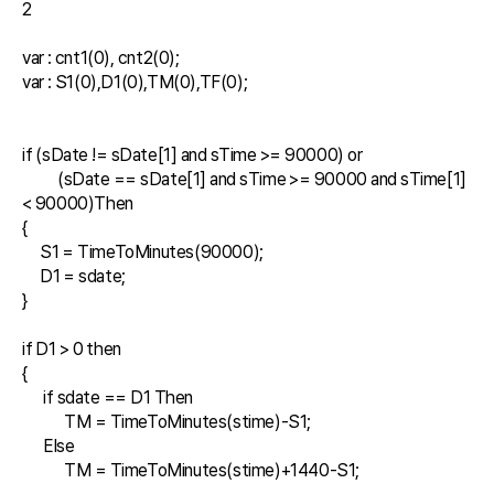
2

var : cnt1(0), cnt2(0);

var : S1(0),D1(0),TM(0),TF(0);

if (sDate != sDate[1] and sTime >= 90000) or

	(sDate == sDate[1] and sTime >= 90000 and sTime[1] 
< 90000)Then

{

     S1 = TimeToMinutes(90000);

     D1 = sdate;

}

if D1 > 0 then

{

      if sdate == D1 Then

            TM = TimeToMinutes(stime)-S1;

      Else

            TM = TimeToMinutes(stime)+1440-S1;
