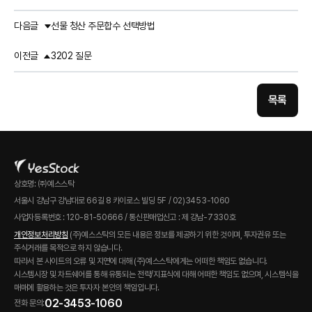
다음글
선물 청산 주문합수 선택방법
이전글
3202 질문
목록
상호명: ㈜예스스탁
서울시 강남구 강남대로 66길 8 카이로스 빌딩 5F / 02)3453-1060
사업자등록번호 : 120-81-50666 / 통신판매업신고 : 제 강남-7330호
개인정보처리방침
(주)예스스탁의 모든 내용은 정보를 제공하기 위한 것이며, 투자권유 또는
주식거래를 목적으로 하지 않습니다.
따라서 본 사이트의 오류 및 지연에 대해 (주)예스스탁에게는 어떠한 책임도 없습니다.
시스템시장 및 차트쉐어를 통해 유통되는 전략/지표식에 대해 어떠한 책임도 없으며, 시스템식을
매매에 활용하는 것은 투자자 본인의 책임입니다.
02-3453-1060
전화 문의: