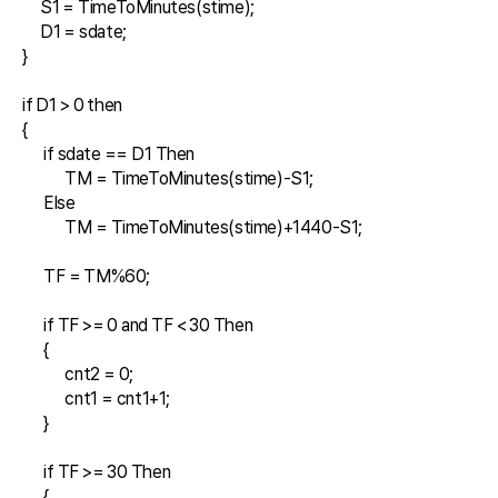
     S1 = TimeToMinutes(stime);

     D1 = sdate;

}

if D1 > 0 then

{

      if sdate == D1 Then

            TM = TimeToMinutes(stime)-S1;

      Else

            TM = TimeToMinutes(stime)+1440-S1;

      TF = TM%60;

      if TF >= 0 and TF < 30 Then 

      {

            cnt2 = 0;

            cnt1 = cnt1+1;

      }

      if TF >= 30 Then 

      {
