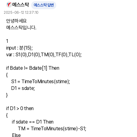
예스스탁
예스스탁 답변
2025-06-12 12:37:10
안녕하세요

예스스탁입니다.

1

input : 분(15);

var : S1(0),D1(0),TM(0),TF(0),TL(0);

if Bdate != Bdate[1] Then

{

     S1 = TimeToMinutes(stime);

     D1 = sdate;

}

if D1 > 0 then

{

      if sdate == D1 Then

            TM = TimeToMinutes(stime)-S1;

      Else
