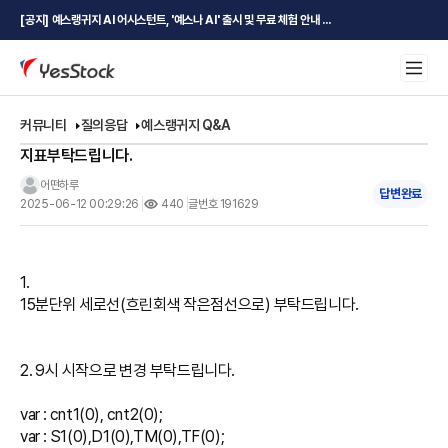
[공지] 예스랭귀지 AI 어시스턴트, '예스나 AI' 출시 및 무료 체험 안내 ...
커뮤니티
질의응답
예스랭귀지 Q&A
지표부탁드립니다.
어떤하루
답변완료
2025-06-12 00:29:26
440
글번호 191629
1.

15분단위 세로선(흐린회색 작은점선으로) 부탁드립니다.

2. 9시 시작으로 변경 부탁드립니다.

var : cnt1(0), cnt2(0);

var : S1(0),D1(0),TM(0),TF(0);
