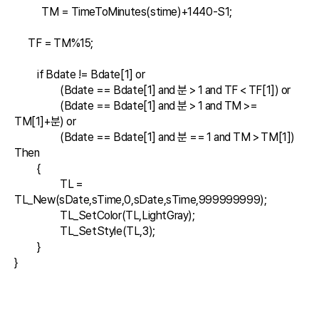
            TM = TimeToMinutes(stime)+1440-S1;

      TF = TM%15;

	if Bdate != Bdate[1] or 

		(Bdate == Bdate[1] and 분 > 1 and TF < TF[1]) or

		(Bdate == Bdate[1] and 분 > 1 and TM >= 
TM[1]+분) or

		(Bdate == Bdate[1] and 분 == 1 and TM > TM[1]) 
Then

	{

		TL = 
TL_New(sDate,sTime,0,sDate,sTime,999999999);

		TL_SetColor(TL,LightGray);

		TL_SetStyle(TL,3);

	}

}
