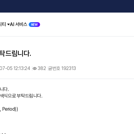
니티
AI 서비스
NEW
탁드림니다.
07-05 12:13:24
382
글번호 192313
다.

색식으로 부탁드림니다.

Period))
