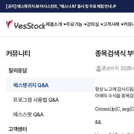
[공지] 예스랭귀지 AI 어시스턴트, '예스나 AI' 출시 및 무료 체험 안내 🎉
제품소개
주요기능
강의실
고객사례
커뮤
커뮤니티
종목검색식 부
존슨비치
2025-
질의응답
예스랭귀지 Q&A
항상 노고에 감사드림니
아래의 수식을 종목검
프로그램 사용법 Q&A
CroossUp(C, avg(C, 
예스스팟 Q&A
&& 

고객센터