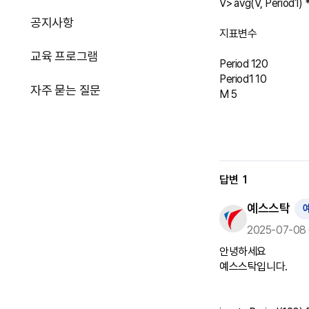
V> avg(V, Period1) *
공지사항
지표변수

교육 프로그램
Period 120

Period1 10

자주 묻는 질문
답변
1
예스스탁
2025-07-08 
안녕하세요

예스스탁입니다.
