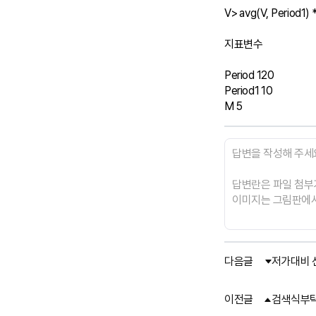
V> avg(V, Period1) *
지표변수

Period 120

Period1 10

다음글
저가대비 
이전글
검색식부