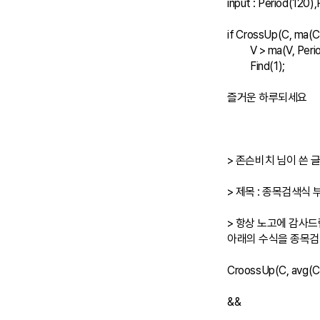
input : Period(120)
if CrossUp(C, ma(C,
	V > ma(V, Period1) * mm Then

	Find(1);

즐거운 하루되세요

> 존슨비치 님이 쓴 글
> 제목 : 종목검색식 
> 항상 노고에 감사드
아래의 수식을 종목검
CroossUp(C, avg(C, 
&& 
